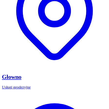
Głowno
Usługi geodezyjne