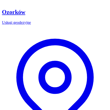
Ozorków
Usługi geodezyjne