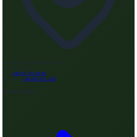
ul. Arkadiusza Musierowicza 4
95-100 Zgierz
tel.:
+48 42 715 69 85
tel. kom.:
+48 693 651 350
Szybkie linki