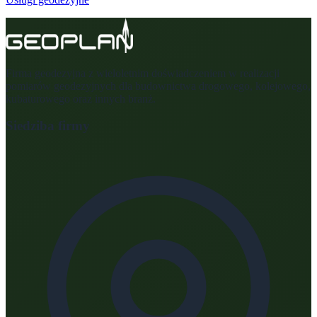
Firma geodezyjna z wieloletnim doświadczeniem w realizacji
pomiarów geodezyjnych dla budownictwa drogowego, kolejowego,
kubaturowego oraz innych branż.
Siedziba firmy