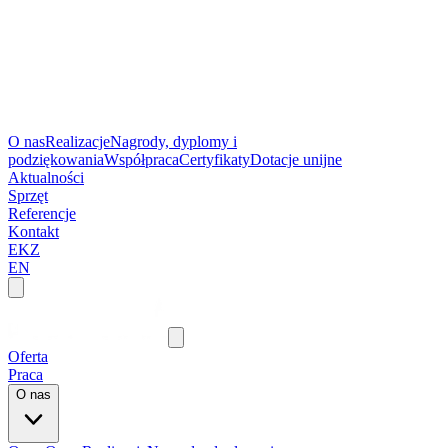
O nas
Realizacje
Nagrody, dyplomy i
podziękowania
Współpraca
Certyfikaty
Dotacje unijne
Aktualności
Sprzęt
Referencje
Kontakt
EKZ
EN
Oferta
Praca
O nas