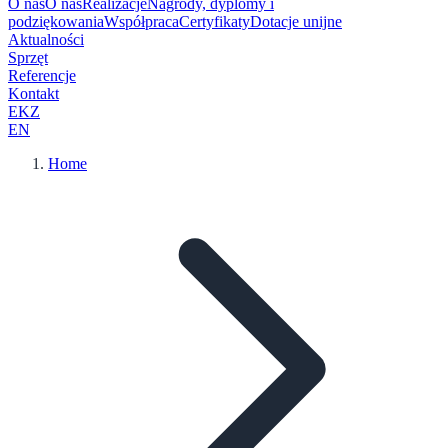
O nas
O nas
Realizacje
Nagrody, dyplomy i
podziękowania
Współpraca
Certyfikaty
Dotacje unijne
Aktualności
Sprzęt
Referencje
Kontakt
EKZ
EN
Home